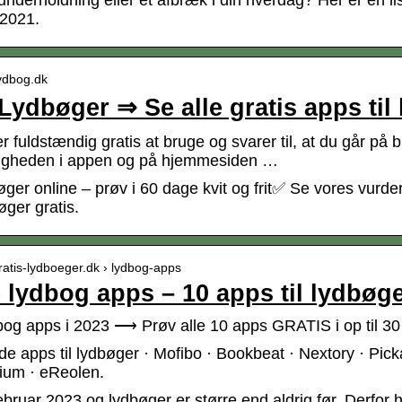
nderholdning eller et afbræk i din hverdag? Her er en l
 2021.
lydbog.dk
 Lydbøger ⇒ Se alle gratis apps t
r fuldstændig gratis at bruge og svarer til, at du går på bi
igheden i appen og på hjemmesiden …
øger online – prøv i 60 dage kvit og frit✅ Se vores vurd
øger gratis.
ratis-lydboeger.dk › lydbog-apps
 lydbog apps – 10 apps til lydbøg
bog apps i 2023 ⟶ Prøv alle 10 apps GRATIS i op til 3
e apps til lydbøger · Mofibo · Bookbeat · Nextory · Picka
um · eReolen.
februar 2023 og lydbøger er større end aldrig før. Derfor 