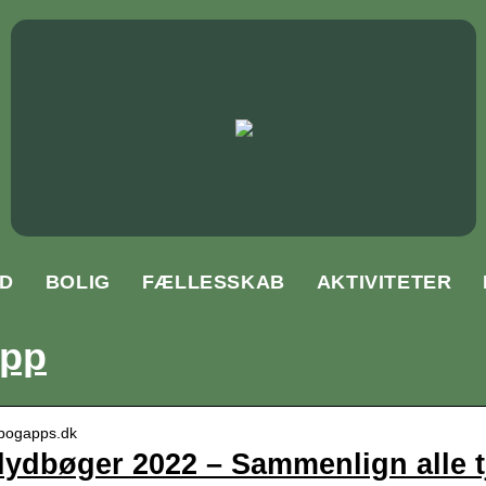
D
BOLIG
FÆLLESSKAB
AKTIVITETER
app
ydbogapps.dk
 lydbøger 2022 – Sammenlign alle tj