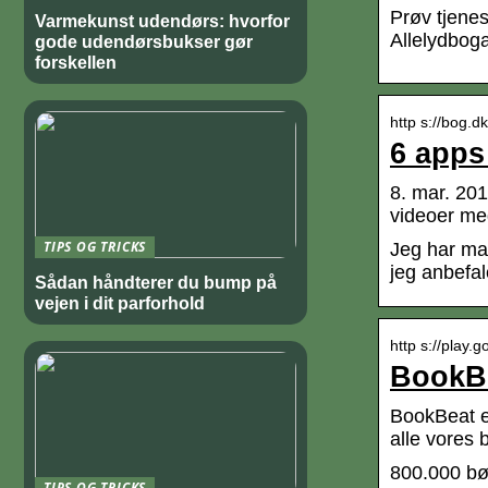
Prøv tjenes
Varmekunst udendørs: hvorfor
Allelydbog
gode udendørsbukser gør
forskellen
http s://bog.d
6 apps
8. mar. 20
videoer med
TIPS OG TRICKS
Jeg har ma
jeg anbefal
Sådan håndterer du bump på
vejen i dit parforhold
http s://play.g
BookBe
BookBeat er
alle vores
800.000 bøg
TIPS OG TRICKS