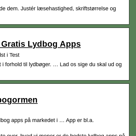
ide dem. Justér læsehastighed, skriftstørrelse og
 Gratis Lydbog Apps
t i Test
 forhold til lydbøger. … Lad os sige du skal ud og
dbogormen
ydbog apps på markedet i … App er bl.a.