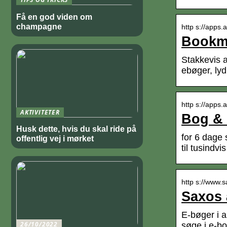
Få en god viden om
champagne
http s://apps
Bookma
Stakkevis 
ebøger, lyd
http s://apps.
AKTIVITETER
Bog & 
Husk dette, hvis du skal ride på
for 6 dage 
offentlig vej i mørket
til tusindvi
http s://www.
Saxos 
E-bøger i a
26/10/2022
søge i e-bo