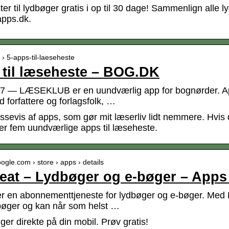
ter til lydbøger gratis i op til 30 dage! Sammenlign alle
apps.dk.
k › 5-apps-til-laeseheste
 til læseheste – BOG.DK
17 — LÆSEKLUB er en uundværlig app for bognørder. App
 forfattere og forlagsfolk, …
ssevis af apps, som gør mit læserliv lidt nemmere. Hvis
er fem uundværlige apps til læseheste.
oogle.com › store › apps › details
at – Lydbøger og e-bøger – Apps 
 en abonnementtjeneste for lydbøger og e-bøger. Med Boo
 bøger og kan når som helst …
er direkte på din mobil. Prøv gratis!