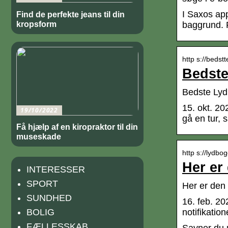
I Saxos app
Find de perfekte jeans til din
kropsform
baggrund. 
http s://bedst
Bedste
Bedste Lyd
15. okt. 20
19/10/2022
gå en tur, 
Få hjælp af en kiropraktor til din
museskade
http s://lydbo
Her er
INTERESSER
SPORT
Her er den 
SUNDHED
16. feb. 20
BOLIG
notifikati
FÆLLESSKAB