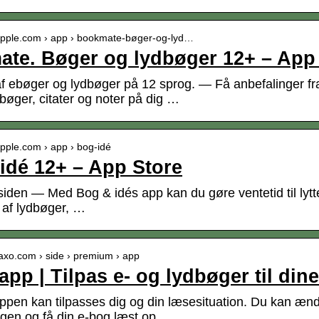
.apple.com › app › bookmate-bøger-og-lyd…
te. Bøger og lydbøger 12+ – App
af ebøger og lydbøger på 12 sprog. — Få anbefalinger fr
bøger, citater og noter på dig …
apple.com › app › bog-idé
idé 12+ – App Store
siden — Med Bog & idés app kan du gøre ventetid til lyt
s af lydbøger, …
saxo.com › side › premium › app
app | Tilpas e- og lydbøger til din
ppen kan tilpasses dig og din læsesituation. Du kan ændre
gen og få din e-bog læst op.