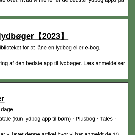
iste over, hvad vi mener er de bedste lydbog apps på
il lydbøger【2023】
blioteket for at låne en lydbog eller e-bog.
ering af den bedste app til lydbøger. Læs anmeldelser
er
0 dage
tale (kun lydbog app til børn) · Plusbog · Tales ·
har vi lavet denne artikel hvor vi har anmeldt de 10