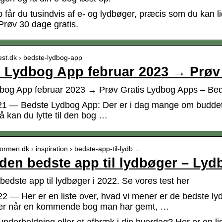
 får du tusindvis af e- og lydbøger, præcis som du kan l
Prøv 30 dage gratis.
test.dk › bedste-lydbog-app
 Lydbog App februar 2023 → Prøv
bog App februar 2023 → Prøv Gratis Lydbog Apps – Beds
21 — Bedste Lydbog App: Der er i dag mange om buddet i
så kan du lytte til den bog …
gormen.dk › inspiration › bedste-app-til-lydb…
 den bedste app til lydbøger – Ly
bedste app til lydbøger i 2022. Se vores test her
22 — Her er en liste over, hvad vi mener er de bedste l
oner når en kommende bog man har gemt, …