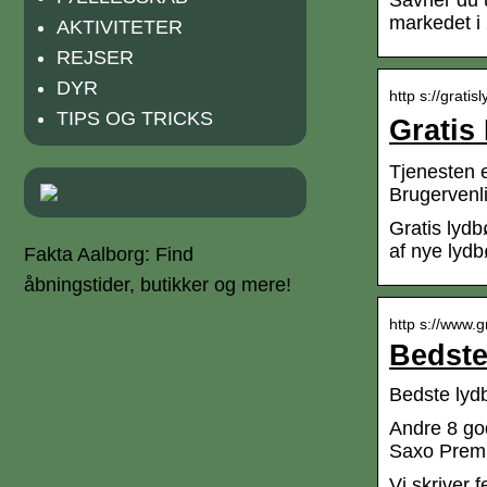
Savner du u
markedet i
AKTIVITETER
REJSER
DYR
http s://gratis
TIPS OG TRICKS
Gratis
Tjenesten e
Brugervenl
Gratis lydb
af nye lydb
Fakta Aalborg: Find
åbningstider, butikker og mere!
http s://www.g
Bedste
Bedste lyd
Andre 8 god
Saxo Premi
Vi skriver 