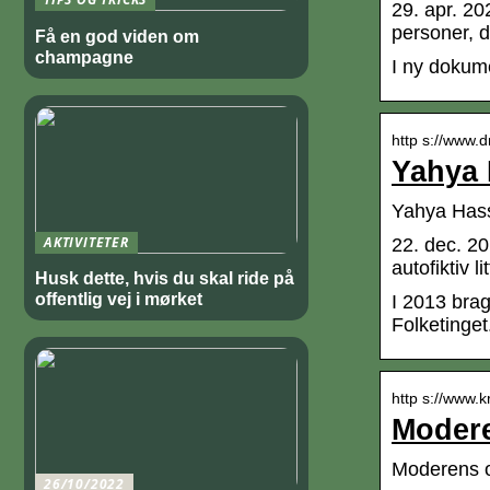
29. apr. 2
personer, 
Få en god viden om
champagne
I ny dokume
http s://www.d
Yahya 
Yahya Hass
AKTIVITETER
22. dec. 2
autofiktiv l
Husk dette, hvis du skal ride på
offentlig vej i mørket
I 2013 bra
Folketinge
http s://www.k
Modere
Moderens o
26/10/2022