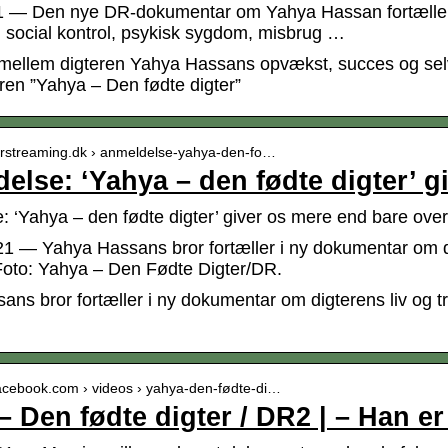
1 — Den nye DR-dokumentar om Yahya Hassan fortæller 
t, social kontrol, psykisk sygdom, misbrug …
mellem digteren Yahya Hassans opvækst, succes og selv
en ”Yahya – Den fødte digter”
skerstreaming.dk › anmeldelse-yahya-den-fo…
else: ‘Yahya – den fødte digter’ 
: ‘Yahya – den fødte digter’ giver os mere end bare o
21 — Yahya Hassans bror fortæller i ny dokumentar om d
oto: Yahya – Den Fødte Digter/DR.
ans bror fortæller i ny dokumentar om digterens liv og 
facebook.com › videos › yahya-den-fødte-di…
– Den fødte digter / DR2 | – Han er