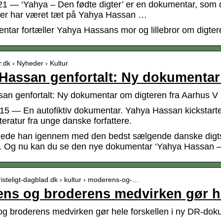
021 — ‘Yahya – Den fødte digter’ er en dokumentar, som 
der har været tæt på Yahya Hassan …
ntar fortæller Yahya Hassans mor og lillebror om digtere
r.dk › Nyheder › Kultur
Hassan genfortalt: Ny dokumentar
an genfortalt: Ny dokumentar om digteren fra Aarhus V |
015 — En autofiktiv dokumentar. Yahya Hassan kickstart
itteratur fra unge danske forfattere.
gede han igennem med den bedst sælgende danske digtsaml
t. Og nu kan du se den nye dokumentar ‘Yahya Hassan – 
risteligt-dagblad.dk › kultur › moderens-og-…
ns og broderens medvirken gør he
g broderens medvirken gør hele forskellen i ny DR-dok