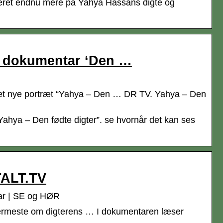
seret endnu mere på Yahya Hassans digte og
R’s dokumentar ‘Den …
et nye portræt “Yahya – Den … DR TV. Yahya – Den
hya – Den fødte digter”. se hvornår det kan ses
TALT.TV
tar | SE og HØR
ærmeste om digterens … I dokumentaren læser