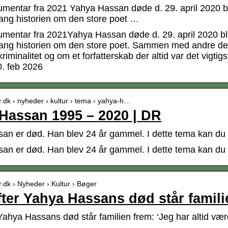
mentar fra 2021 Yahya Hassan døde d. 29. april 2020 bl
gang historien om den store poet …
mentar fra 2021Yahya Hassan døde d. 29. april 2020 blo
gang historien om den store poet. Sammen med andre der
iminalitet og om et forfatterskab der altid var det vigt
0. feb 2026
r.dk › nyheder › kultur › tema › yahya-h…
Hassan 1995 – 2020 | DR
an er død. Han blev 24 år gammel. I dette tema kan du l
an er død. Han blev 24 år gammel. I dette tema kan du l
r.dk › Nyheder › Kultur › Bøger
efter Yahya Hassans død står famili
 Yahya Hassans død står familien frem: ‘Jeg har altid væ