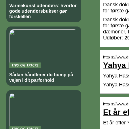
Dansk doku
Varmekunst udendørs: hvorfor
for første 
gode udendørsbukser gør
forskellen
Dansk doku
for første 
dæmoner, kr
Udløber: 2
http s://www.d
Yahya 
TIPS OG TRICKS
Sådan håndterer du bump på
Yahya Hass
vejen i dit parforhold
Yahya Hass
http s://www.d
Et år 
Et år efter
TIPS OG TRICKS