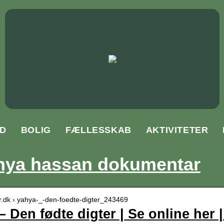
D
BOLIG
FÆLLESSKAB
AKTIVITETER
hya hassan dokumentar
dr.dk › yahya-_-den-foedte-digter_243469
– Den fødte digter | Se online her