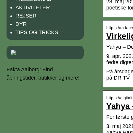
28. maj 20
AKTIVITETER
poetiske f
REJSER
DYR
http s://m.fac
TIPS OG TRICKS
Virkel
Yahya – De
9. apr. 20
fødte digt
Fakta Aalborg: Find
På årsdage
åbningstider, butikker og mere!
på DR TV
http s://digit
Yahya 
For første
3. maj 202
Yahya Hassa