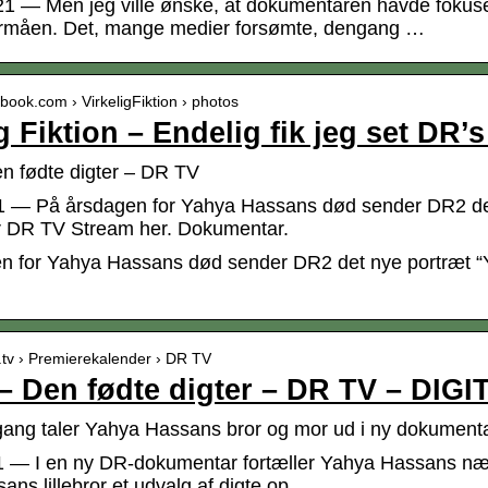
21 — Men jeg ville ønske, at dokumentaren havde foku
ormåen. Det, mange medier forsømte, dengang …
ebook.com › VirkeligFiktion › photos
ig Fiktion – Endelig fik jeg set D
n fødte digter – DR TV
21 — På årsdagen for Yahya Hassans død sender DR2 d
er DR TV Stream her. Dokumentar.
n for Yahya Hassans død sender DR2 det nye portræt “Ya
alt.tv › Premierekalender › DR TV
– Den fødte digter – DR TV – DIGI
 gang taler Yahya Hassans bror og mor ud i ny dokumen
1 — I en ny DR-dokumentar fortæller Yahya Hassans n
ns lillebror et udvalg af digte op.