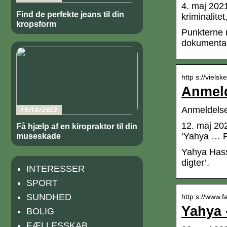
4. maj 202
Find de perfekte jeans til din
kriminalite
kropsform
Punkterne 
dokumentar
http s://viel
Anmeld
Anmeldelse
19/10/2022
12. maj 20
Få hjælp af en kiropraktor til din
‘Yahya … F
museskade
Yahya Hass
digter’.
INTERESSER
SPORT
SUNDHED
http s://www.
Yahya 
BOLIG
FÆLLESSKAB