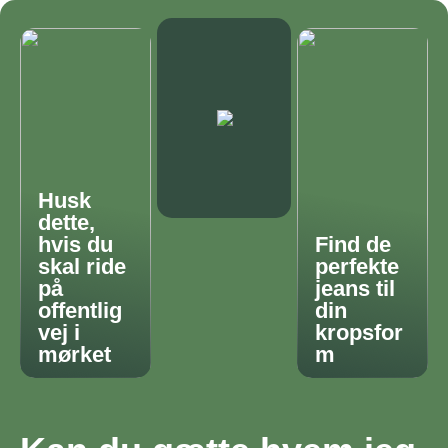
Husk
dette,
hvis du
Find de
skal ride
perfekte
på
jeans til
offentlig
din
vej i
kropsfor
mørket
m