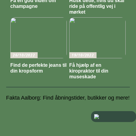
Få en god viden om
Husk dette, hvis du skal
champagne
ride på offentlig vej i
mørket
26/10/2022
19/10/2022
Find de perfekte jeans til
Få hjælp af en
din kropsform
kiropraktor til din
museskade
Fakta Aalborg: Find åbningstider, butikker og mere!